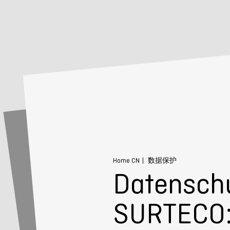
Home CN
数据保护
Datenschu
SURTECO: 