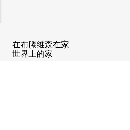
在布滕维森在家
世界上的家
关注我们@
© 2026 世德科版权所有
烙印